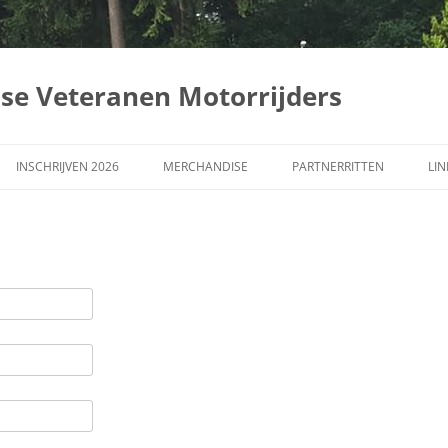
dse Veteranen Motorrijders
INSCHRIJVEN 2026
MERCHANDISE
PARTNERRITTEN
LIN
ER
LVD-RIT
FILÉ
LARING