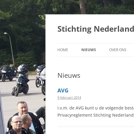
Ga
naar
de
Stichting Nederlan
inhoud
HOME
NIEUWS
OVER ONS
BESTUUR
Nieuws
BESCHERMHE
REGLEMENT N
AVG
9 februari 2014
REGLEMENT D
I.v.m. de AVG kunt u de volgende bes
PRIVACYVERK
Privacyreglement Stichting Nederland