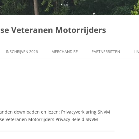
dse Veteranen Motorrijders
INSCHRIJVEN 2026
MERCHANDISE
PARTNERRITTEN
LI
ER
LVD-RIT
EFILÉ
tanden downloaden en lezen: Privacyverklaring SNVM
LARING
se Veteranen Motorrijders Privacy Beleid SNVM