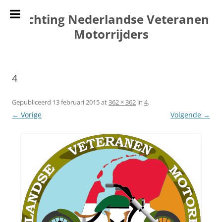
Ga
naar
Stichting Nederlandse Veteranen
de
inhoud
Motorrijders
4
Gepubliceerd
13 februari 2015
at
362 × 362
in
4
.
← Vorige
Volgende →