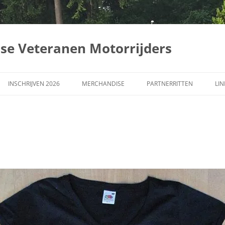
dse Veteranen Motorrijders
INSCHRIJVEN 2026
MERCHANDISE
PARTNERRITTEN
LIN
ER
LVD-RIT
FILÉ
LARING