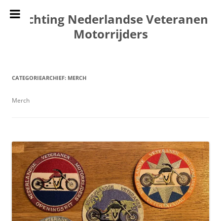
Ga
naar
Stichting Nederlandse Veteranen
de
inhoud
Motorrijders
CATEGORIEARCHIEF:
MERCH
Merch