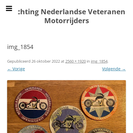
Ga
naar
Stichting Nederlandse Veteranen
de
inhoud
Motorrijders
img_1854
Gepubliceerd
26 oktober 2022
at
2560 × 1920
in
img_1854
.
← Vorige
Volgende →